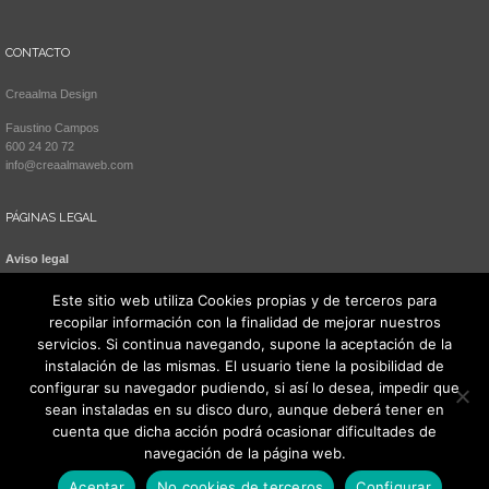
CONTACTO
Creaalma Design
Faustino Campos
600 24 20 72
info@creaalmaweb.com
PÁGINAS LEGAL
Aviso legal
Política de cookies
Este sitio web utiliza Cookies propias y de terceros para
recopilar información con la finalidad de mejorar nuestros
servicios. Si continua navegando, supone la aceptación de la
instalación de las mismas. El usuario tiene la posibilidad de
configurar su navegador pudiendo, si así lo desea, impedir que
sean instaladas en su disco duro, aunque deberá tener en
cuenta que dicha acción podrá ocasionar dificultades de
navegación de la página web.
Todos los derechos reservados 2021. Creaalma Design
Aceptar
No cookies de terceros
Configurar