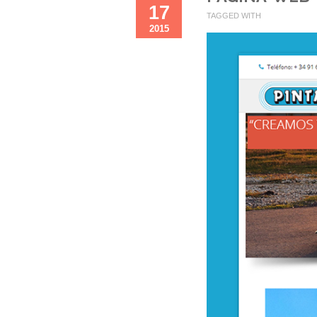
17
TAGGED WITH
2015