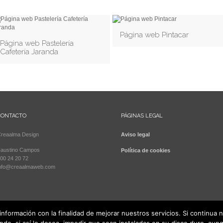
Página web Pintacar
Página web Pastelería
Cafetería Jaranda
CONTACTO
PÁGINAS LEGAL
reaalma Design
Aviso legal
austino Campos
Política de cookies
00 24 20 72
nfo@creaalmaweb.com
 información con la finalidad de mejorar nuestros servicios. Si continua