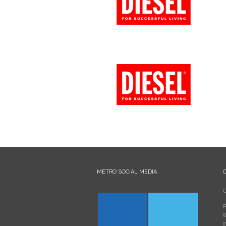
METRO SOCIAL MEDIA
C
F
6
i