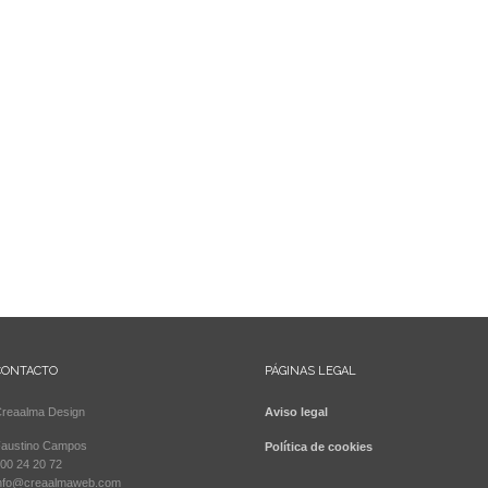
CONTACTO
PÁGINAS LEGAL
reaalma Design
Aviso legal
austino Campos
Política de cookies
00 24 20 72
nfo@creaalmaweb.com