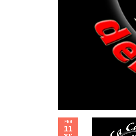
FEB
11
2014