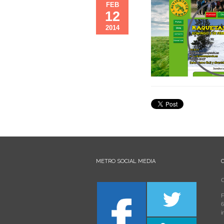
FEB
12
2014
METRO SOCIAL MEDIA
C
F
6
i