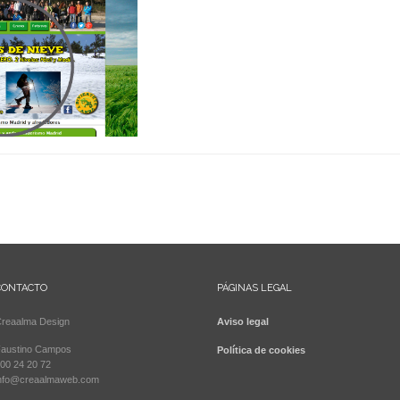
CONTACTO
PÁGINAS LEGAL
reaalma Design
Aviso legal
austino Campos
Política de cookies
00 24 20 72
nfo@creaalmaweb.com