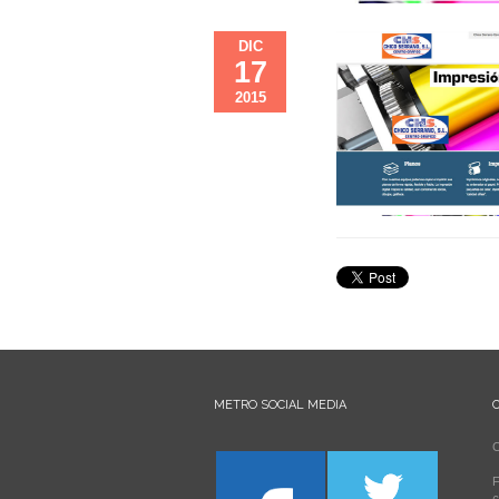
DIC
17
2015
METRO SOCIAL MEDIA
C
F