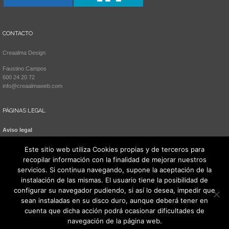
CONTACTO
Creaalma Design
Faustino Campos
600 24 20 72
info@creaalmaweb.com
PÁGINAS LEGAL
Aviso legal
Política de cookies
Este sitio web utiliza Cookies propias y de terceros para
recopilar información con la finalidad de mejorar nuestros
servicios. Si continua navegando, supone la aceptación de la
instalación de las mismas. El usuario tiene la posibilidad de
configurar su navegador pudiendo, si así lo desea, impedir que
sean instaladas en su disco duro, aunque deberá tener en
cuenta que dicha acción podrá ocasionar dificultades de
navegación de la página web.
Todos los derechos reservados 2021. Creaalma Design