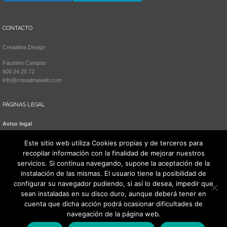
CONTACTO
Creaalma Design
Faustino Campos
600 24 20 72
info@creaalmaweb.com
PÁGINAS LEGAL
Aviso legal
Política de cookies
Este sitio web utiliza Cookies propias y de terceros para
recopilar información con la finalidad de mejorar nuestros
servicios. Si continua navegando, supone la aceptación de la
instalación de las mismas. El usuario tiene la posibilidad de
configurar su navegador pudiendo, si así lo desea, impedir que
sean instaladas en su disco duro, aunque deberá tener en
cuenta que dicha acción podrá ocasionar dificultades de
navegación de la página web.
Todos los derechos reservados 2021. Creaalma Design