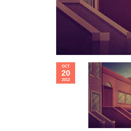
OCT
20
2012