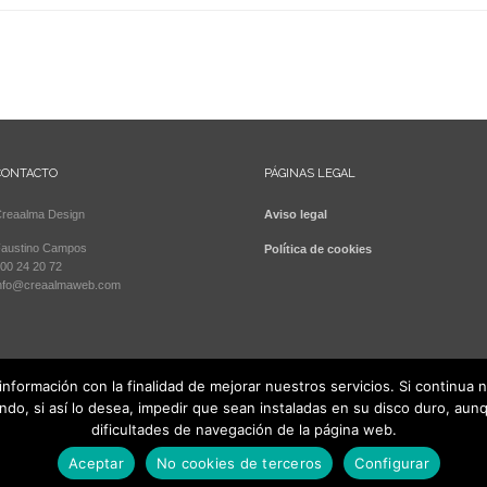
CONTACTO
PÁGINAS LEGAL
reaalma Design
Aviso legal
austino Campos
Política de cookies
00 24 20 72
nfo@creaalmaweb.com
 información con la finalidad de mejorar nuestros servicios. Si continua
endo, si así lo desea, impedir que sean instaladas en su disco duro, a
dificultades de navegación de la página web.
a Design
Aceptar
No cookies de terceros
Configurar