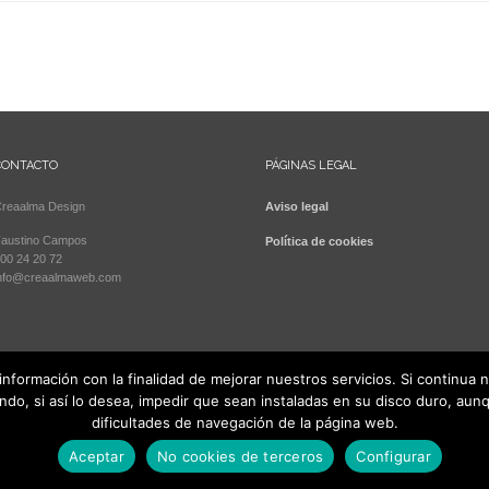
CONTACTO
PÁGINAS LEGAL
reaalma Design
Aviso legal
austino Campos
Política de cookies
00 24 20 72
nfo@creaalmaweb.com
 información con la finalidad de mejorar nuestros servicios. Si continua
endo, si así lo desea, impedir que sean instaladas en su disco duro, a
dificultades de navegación de la página web.
a Design
Aceptar
No cookies de terceros
Configurar