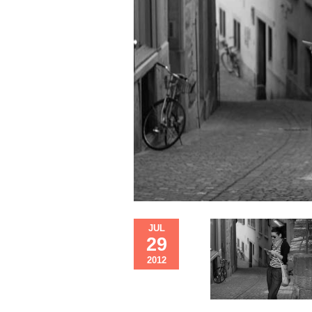
JUL
29
2012